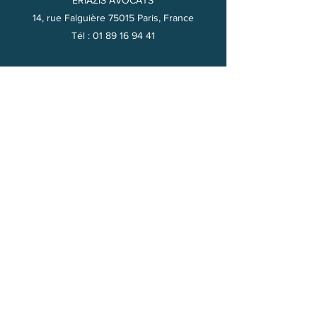
ERIAZIS AVOCATS
14, rue Falguière 75015 Paris, France
Tél :
01 89 16 94 41